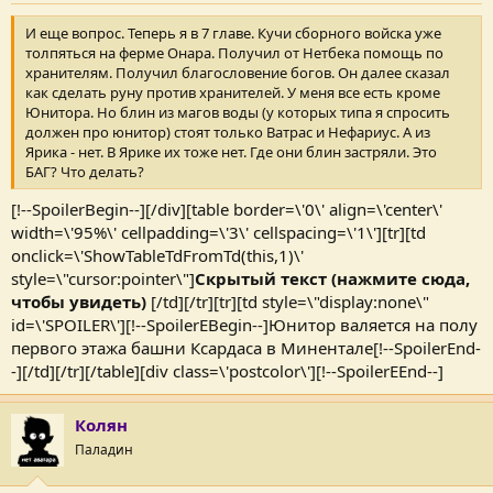
И еще вопрос. Теперь я в 7 главе. Кучи сборного войска уже
толпяться на ферме Онара. Получил от Нетбека помощь по
хранителям. Получил благословение богов. Он далее сказал
как сделать руну против хранителей. У меня все есть кроме
Юнитора. Но блин из магов воды (у которых типа я спросить
должен про юнитор) стоят только Ватрас и Нефариус. А из
Ярика - нет. В Ярике их тоже нет. Где они блин застряли. Это
БАГ? Что делать?
[!--SpoilerBegin--][/div][table border=\'0\' align=\'center\'
width=\'95%\' cellpadding=\'3\' cellspacing=\'1\'][tr][td
onclick=\'ShowTableTdFromTd(this,1)\'
style=\"cursor:pointer\"]
Скрытый текст (нажмите сюда,
чтобы увидеть)
[/td][/tr][tr][td style=\"display:none\"
id=\'SPOILER\'][!--SpoilerEBegin--]Юнитор валяется на полу
первого этажа башни Ксардаса в Минентале[!--SpoilerEnd-
-][/td][/tr][/table][div class=\'postcolor\'][!--SpoilerEEnd--]
Колян
Паладин