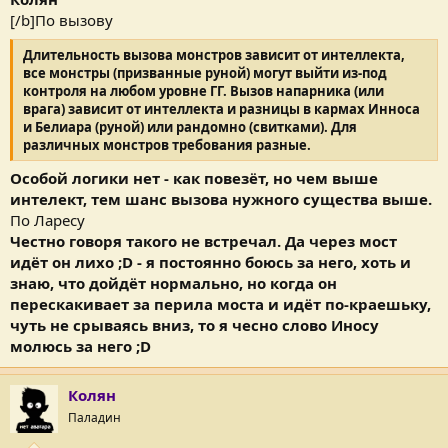
[/b]По вызову
Длительность вызова монстров зависит от интеллекта,
все монстры (призванные руной) могут выйти из-под
контроля на любом уровне ГГ. Вызов напарника (или
врага) зависит от интеллекта и разницы в кармах Инноса
и Белиара (руной) или
рандомно (свитками).
Для
различных монстров требования разные.
Особой логики нет - как повезёт, но чем выше
интелект, тем шанс вызова нужного существа выше.
По Ларесу
Честно говоря такого не встречал. Да через мост
идёт он лихо ;D - я постоянно боюсь за него, хоть и
знаю, что дойдёт нормально, но когда он
перескакивает за перила моста и идёт по-краешьку,
чуть не срываясь вниз, то я чесно слово Иносу
молюсь за него ;D
Колян
Паладин