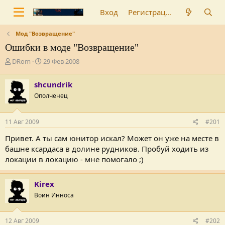
Вход
Регистрация
Мод "Возвращение"
Ошибки в моде "Возвращение"
А
Д
DRom
29 Фев 2008
в
а
т
т
shcundrik
о
а
Ополченец
р
н
т
а
е
ч
11 Авг 2009
#201
м
а
ы
л
Привет. А ты сам юнитор искал? Может он уже на месте в
а
башне ксардаса в долине рудников. Пробуй ходить из
локации в локацию - мне помогало ;)
Kirex
Воин Инноса
12 Авг 2009
#202