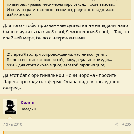
пятый раз, - развалился через пару секунд после вызова...
И стоило тратить золото на свиток, ради этого садо-мазо-
дебилизма!?
Для того чтобы призванные существа не нападали надо
было выучить навык &quot;Демонология&quot;... Так, по
крайней мере, было с некромантами.
2) Ларес/Ларс при сопровождении, частенько тупит...
Встанет и стоит как вкопаный., никуда дальше не идет...
Уже 3 дня стоит около &quot;мертвой гарпии&quot;...
Да этот баг с оригинальной Ночи Ворона - просить
Лареса проводить к ферме Онара надо в последнюю
очередь.
Колян
Паладин
7 Янв 2010
#205