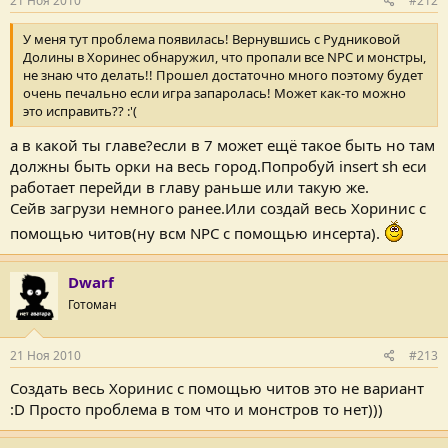
21 Ноя 2010
#212
У меня тут проблема появилась! Вернувшись с Рудниковой
Долины в Хоринес обнаружил, что пропали все NPC и монстры,
не знаю что делать!! Прошел достаточно много поэтому будет
очень печально если игра запаролась! Может как-то можно
это исправить?? :'(
а в какой ты главе?если в 7 может ещё такое быть но там
должны быть орки на весь город.Попробуй insert sh еси
работает перейди в главу раньше или такую же.
Сейв загрузи немного ранее.Или создай весь Хоринис с
помощью читов(ну всм NPC с помощью инсерта).
Dwarf
Готоман
21 Ноя 2010
#213
Создать весь Хоринис с помощью читов это не вариант
:D Просто проблема в том что и монстров то нет)))