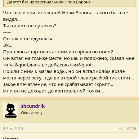
Да этот баг из оригинальной Ночи Ворона
Что-то я в оригинальной Ночи Ворона, такого бага не
видел...
Ты ничего не путаешь?
-----
Он так и не одумался...
Эх...
Пришлось стартовать с ним из города по новой...
Он встал на том-же месте, но как и положено, сказал мне
типа &quot;дальше дойдешь сам&quot;...
Пошли с ним к магам воды, но он встал колом возле
моста через реку., где во второй главе разбойник стоит...
Такое впечатление, что не срабатывает скрипт...
Или он не доходит до контрольной точки...
shcundrik
Ополченец
8 Янв 2010
#206
Колян