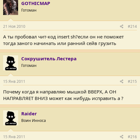
GOTHICMAP
Готоман
21 Ноя 2010
#214
А ты пробовал чит-код insert sh?если он не поможет
тогда заного начинать или ранний сейв грузить
Сокрушитель Лестера
Готоман
15 Янв 2011
#215
Почему когда я направляю мышкой ВВЕРХ, А ОН
НАПРАВЛЯЕТ ВНИЗ может как нибудь исправить а ?
Raider
Воин Инноса
15 Янв 2011
#216