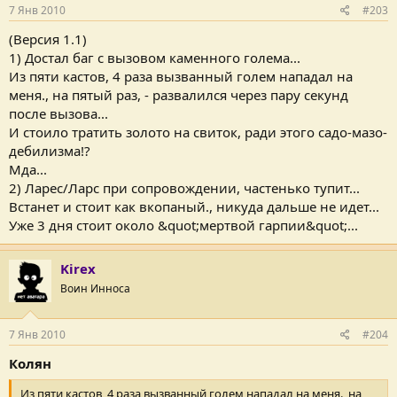
7 Янв 2010
#203
(Версия 1.1)
1) Достал баг с вызовом каменного голема...
Из пяти кастов, 4 раза вызванный голем нападал на
меня., на пятый раз, - развалился через пару секунд
после вызова...
И стоило тратить золото на свиток, ради этого садо-мазо-
дебилизма!?
Мда...
2) Ларес/Ларс при сопровождении, частенько тупит...
Встанет и стоит как вкопаный., никуда дальше не идет...
Уже 3 дня стоит около &quot;мертвой гарпии&quot;...
Kirex
Воин Инноса
7 Янв 2010
#204
Колян
Из пяти кастов, 4 раза вызванный голем нападал на меня., на