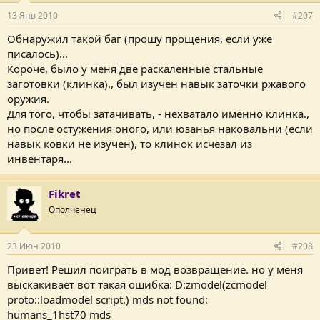
13 Янв 2010
#207
Обнаружил такой баг (прошу прощения, если уже
писалось)...
Короче, было у меня две раскаленные стальные
заготовки (клинка)., был изучен навык заточки ржавого
оружия.
Для того, чтобы затачивать, - нехватало именно клинка.,
но после остужения оного, или юзанья наковальни (если
навык ковки не изучен), то клинок исчезал из
инвентаря...
Fikret
Ополченец
23 Июн 2010
#208
Привет! Решил поиграть в мод возвращение. но у меня
выскакивает вот такая ошибка: D:zmodel(zcmodel
proto::loadmodel script.) mds not found:
humans_1hst70 mds