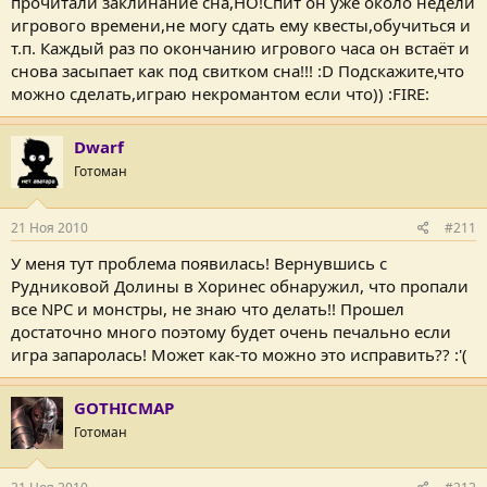
прочитали заклинание сна,НО!Спит он уже около недели
игрового времени,не могу сдать ему квесты,обучиться и
т.п. Каждый раз по окончанию игрового часа он встаёт и
снова засыпает как под свитком сна!!! :D Подскажите,что
можно сделать,играю некромантом если что)) :FIRE:
Dwarf
Готоман
21 Ноя 2010
#211
У меня тут проблема появилась! Вернувшись с
Рудниковой Долины в Хоринес обнаружил, что пропали
все NPC и монстры, не знаю что делать!! Прошел
достаточно много поэтому будет очень печально если
игра запаролась! Может как-то можно это исправить?? :'(
GOTHICMAP
Готоман