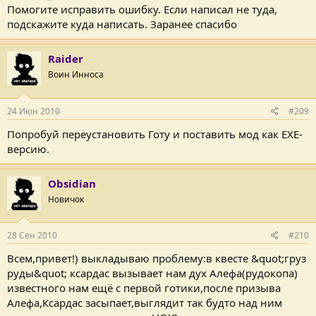
Помогите исправить ошибку. Если написал не туда,
подскажите куда написать. Заранее спасибо
Raider
Воин Инноса
24 Июн 2010
#209
Попробуй переустановить Готу и поставить мод как EXE-
версию.
Obsidian
Новичок
28 Сен 2010
#210
Всем,привет!) выкладываю проблему:в квесте &quot;груз
руды&quot; ксардас вызывает нам дух Алефа(рудокопа)
известного нам ещё с первой готики,после призыва
Алефа,Ксардас засыпает,выглядит так будто над ним