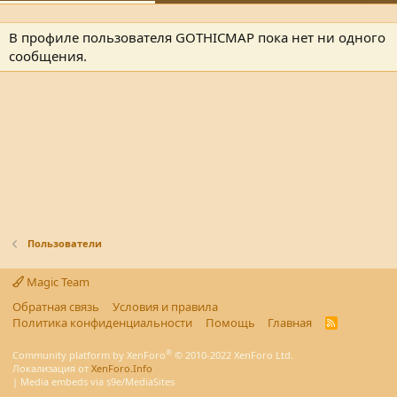
В профиле пользователя GOTHICMAP пока нет ни одного
сообщения.
Пользователи
Magic Team
Обратная связь
Условия и правила
Политика конфиденциальности
Помощь
Главная
R
S
S
®
Community platform by XenForo
© 2010-2022 XenForo Ltd.
Локализация от
XenForo.Info
|
Media embeds via s9e/MediaSites