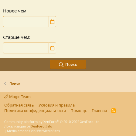
Новее чем
Старше чем
Поиск
Поиск
Magic Team
Обратная связь
Условия и правила
Политика конфиденциальности
Помощь
Главная
R
S
S
®
Community platform by XenForo
© 2010-2022 XenForo Ltd.
Локализация от
XenForo.Info
|
Media embeds via s9e/MediaSites