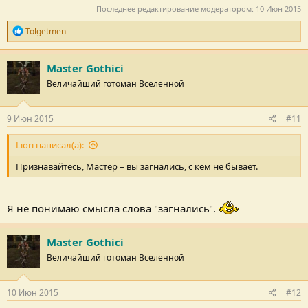
Последнее редактирование модератором:
10 Июн 2015
Р
Tolgetmen
е
п
у
Master Gothici
т
Величайший готоман Вселенной
а
ц
и
и
9 Июн 2015
#11
:
Liori написал(а):
Признавайтесь, Мастер – вы загнались, с кем не бывает.
Я не понимаю смысла слова "загнались".
Master Gothici
Величайший готоман Вселенной
10 Июн 2015
#12