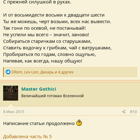
С прежней силушкой в руках.
И от восьмидести восьми к двадцати шести
Ты же можешь, черт возьми, всех нас вывести.
Так гони по осевой, не постанывай!
Не успели мы всего – значит, заново!
Собираться старичкам со старушками,
Ставить водочку к грибкам, чай с ватрушками,
Пробираться по годам, словно ощупью,
Напевая, как всегда, нашу общую!
Р
DRom
,
Lev-Lion
,
Дикарь
и 4 других
е
п
у
Master Gothici
т
Величайший готоман Вселенной
а
ц
и
и
8 Июн 2015
#10
:
Написание статьи продолжено
Добавлена часть № 5