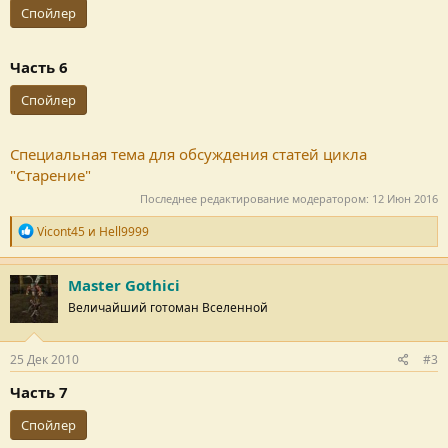
Спойлер
Часть 6
Спойлер
Специальная тема для обсуждения статей цикла
"Старение"
Последнее редактирование модератором:
12 Июн 2016
Р
Vicont45
и
Hell9999
е
п
у
Master Gothici
т
Величайший готоман Вселенной
а
ц
и
и
25 Дек 2010
#3
:
Часть 7
Спойлер