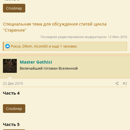
Спойлер
Специальная тема для обсуждения статей цикла
"Старение"
Последнее редактирование модератором:
12 Июн 2016
Р
Рокси
,
DRom
,
Vicont45
и ещё 1 человек
е
п
у
Master Gothici
т
Величайший готоман Вселенной
а
ц
и
и
22 Дек 2010
#2
:
Часть 4
Спойлер
Часть 5