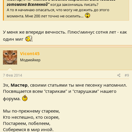
готомана Вселенной"
когда закончишь писать?
А то я начинаю опасаться, что могу не дожить до этого
момента. Мне 200 лет точно не осилить...
У меня же впереди вечность. Плюс\минус сотня лет - как
один миг
Vicont45
Модмейкер
7 Фев 2014
#9
Эх,
Мастер
, своими статьями ты мне песенку напомнил.
Посвящается всем "старикам" и "старушкам" нашего
форума.
Мы по-прежнему стареем,
Кто неспешно, кто скорее,
Постареем, побелеем,
Соберемся в мир иной.