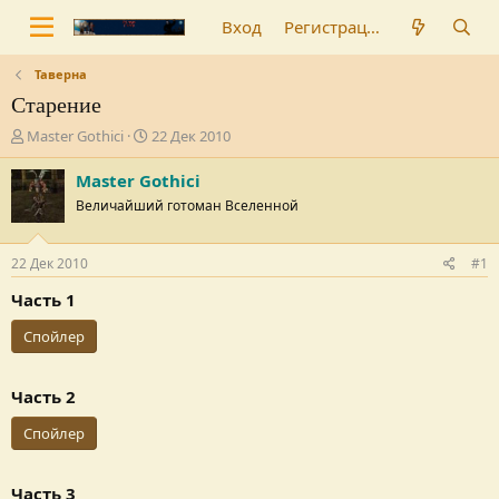
Вход
Регистрация
Таверна
Старение
А
Д
Master Gothici
22 Дек 2010
в
а
т
т
Master Gothici
о
а
Величайший готоман Вселенной
р
н
т
а
е
ч
22 Дек 2010
#1
м
а
ы
л
Часть 1
а
Спойлер
Часть 2
Спойлер
Часть 3