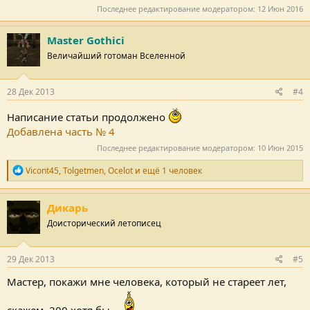
Последнее редактирование модератором:
12 Июн 2016
Master Gothici
Величайший готоман Вселенной
28 Дек 2013
#4
Написание статьи продолжено
Добавлена часть № 4
Последнее редактирование модератором:
10 Июн 2015
Р
Vicont45
,
Tolgetmen
,
Ocelot
и ещё 1 человек
е
п
у
Дикарь
т
Доисторический летописец
а
ц
и
и
29 Дек 2013
#5
:
Мастер, покажи мне человека, который не стареет лет,
скажем, 200 хотя бы.