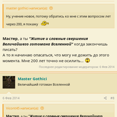
master gothici написал(а):
Ну, учение новое, потому обратись ко мне с этим вопросом лет
через 200, я покажу
Мастер
, а ты
"Житие и славные свершения
Величайшего готомана Вселенной"
когда закончишь
писать?
А то я начинаю опасаться, что могу не дожить до этого
момента. Мне 200 лет точно не осилить...
Последнее редактирование модератором:
6 Фев 2014
Master Gothici
Величайший готоман Вселенной
6 Фев 2014
#8
Vicont45 написал(а):
Мастер
, а ты
"Житие и славные свершения Величайшего