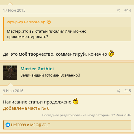
17 Июн 2015
#14
wpwpwp написал(а):
Мастер, это вы статьи писали? Или можно
прокомментировать?
Да, это моё творчество, комментируй, конечно
Master Gothici
Величайший готоман Вселенной
9 Июн 2016
#15
Написание статьи продолжено
Добавлена часть № 6
Последнее редактирование модератором:
12 Июн 2016
Р
Hell9999
и
MEG@VOLT
е
п