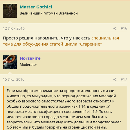
у
Master Gothici
т
Величайший готоман Вселенной
а
ц
и
и
12 Июн 2016
#16
:
Просто решил напомнить, что у нас есть
специальная
тема для обсуждения статей цикла "Старение"
HorseFire
Moderator
15 Июл 2016
#17
Если мы обратим внимание на продолжительность жизни
животных, то мы увидим, что период достижения молодой
особью взрослого самостоятельного возраста относится к
общей продолжительности жизни как 1:14. в среднем. У
человека же этот коэффициент составляет 1:4 - 1:5. То есть
человек явно живёт гораздо меньше чем мог бы жить
теоретически. Что мешает ему жить дольше и плодотворнее?
Об этом мы и будем говорить на страницах этой темы.