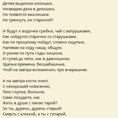
Детям выделим излишки,
Низведем дела в делишки,
Но появится мыслишка:
Не тряхнуть ли стариной?
И будут к водочке грибки, чай с ватрушками,
Как сойдутся старички со старушками.
Как по прошлому пойдут, словно ощупью,
Напевая на ходу нашу, общую.
И роняя по пути годы лишние,
И гуляя до пяти, как в давнишние,
Удалые времена, бесшабашные,
Чтоб на завтра вспоминать про вчерашнее.
А на завтра кости ноют,
С нехорошей новизною,
Тело глупое, больное.
Сами посудите, как
Жить в душе с такою тарой?
Эх ты, дурень, дурень старый!
Смерть с клюкой, а ты с гитарой,