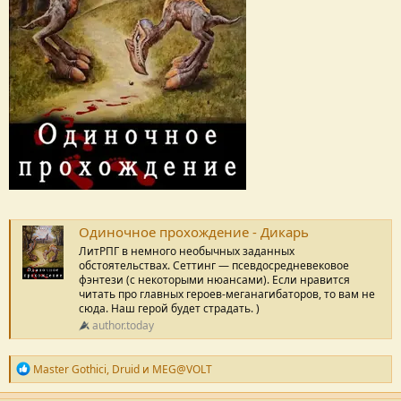
Одиночное прохождение - Дикарь
ЛитРПГ в немного необычных заданных
обстоятельствах. Сеттинг — псевдосредневековое
фэнтези (с некоторыми нюансами). Если нравится
читать про главных героев-меганагибаторов, то вам не
сюда. Наш герой будет страдать. )
author.today
Р
Master Gothici
,
Druid
и
MEG@VOLT
е
п