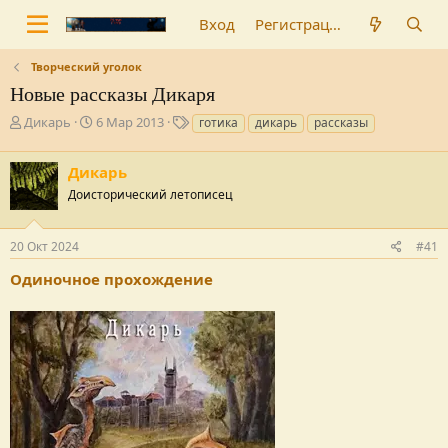
Вход
Регистрация
Творческий уголок
Новые рассказы Дикаря
А
Д
Т
Дикарь
6 Мар 2013
готика
дикарь
рассказы
в
а
е
т
т
г
Дикарь
о
а
и
р
н
Доисторический летописец
т
а
е
ч
20 Окт 2024
#41
м
а
ы
л
Одиночное прохождение
а