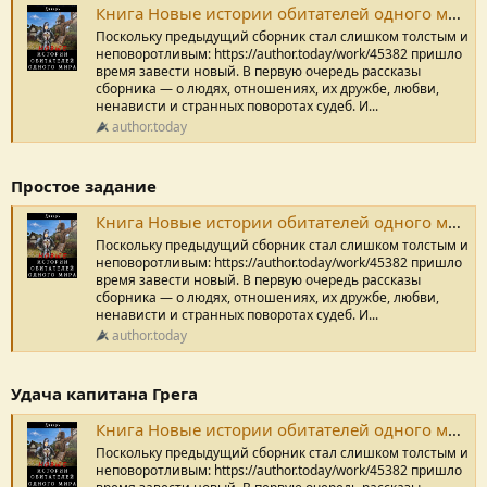
Книга Новые истории обитателей одного мира, Путь к могуществу, Дикарь читать онлайн
Поскольку предыдущий сборник стал слишком толстым и
неповоротливым: https://author.today/work/45382 пришло
время завести новый. В первую очередь рассказы
сборника — о людях, отношениях, их дружбе, любви,
ненависти и странных поворотах судеб. И...
author.today
Простое задание
Книга Новые истории обитателей одного мира, Простое задание , Дикарь читать онлайн
Поскольку предыдущий сборник стал слишком толстым и
неповоротливым: https://author.today/work/45382 пришло
время завести новый. В первую очередь рассказы
сборника — о людях, отношениях, их дружбе, любви,
ненависти и странных поворотах судеб. И...
author.today
Удача капитана Грега
Книга Новые истории обитателей одного мира, Удача капитана Грега, Дикарь читать онлайн
Поскольку предыдущий сборник стал слишком толстым и
неповоротливым: https://author.today/work/45382 пришло