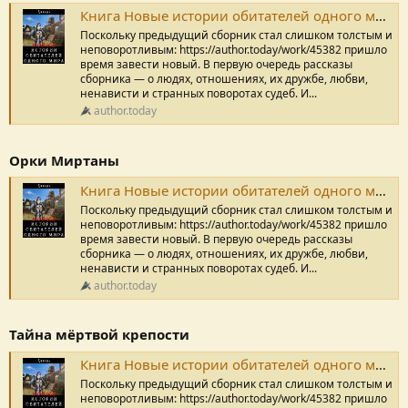
Книга Новые истории обитателей одного мира, Монастырские тайны, Дикарь читать онлайн
Поскольку предыдущий сборник стал слишком толстым и
неповоротливым: https://author.today/work/45382 пришло
время завести новый. В первую очередь рассказы
сборника — о людях, отношениях, их дружбе, любви,
ненависти и странных поворотах судеб. И...
author.today
Орки Миртаны
Книга Новые истории обитателей одного мира, Орки Миртаны, Дикарь читать онлайн
Поскольку предыдущий сборник стал слишком толстым и
неповоротливым: https://author.today/work/45382 пришло
время завести новый. В первую очередь рассказы
сборника — о людях, отношениях, их дружбе, любви,
ненависти и странных поворотах судеб. И...
author.today
Тайна мёртвой крепости
Книга Новые истории обитателей одного мира, Тайна мёртвой крепости, Дикарь читать онлайн
Поскольку предыдущий сборник стал слишком толстым и
неповоротливым: https://author.today/work/45382 пришло