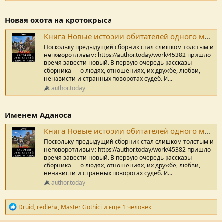
Новая охота на кротокрыса
Книга Новые истории обитателей одного мира, Новая охота на кротокрыса, Дикарь читать онлайн
Поскольку предыдущий сборник стал слишком толстым и
неповоротливым: https://author.today/work/45382 пришло
время завести новый. В первую очередь рассказы
сборника — о людях, отношениях, их дружбе, любви,
ненависти и странных поворотах судеб. И...
author.today
Именем Аданоса
Книга Новые истории обитателей одного мира, Именем Аданоса, Дикарь читать онлайн
Поскольку предыдущий сборник стал слишком толстым и
неповоротливым: https://author.today/work/45382 пришло
время завести новый. В первую очередь рассказы
сборника — о людях, отношениях, их дружбе, любви,
ненависти и странных поворотах судеб. И...
author.today
Р
Druid
,
redleha
,
Master Gothici
и ещё 1 человек
е
п