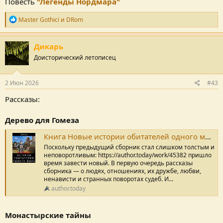
Повесть
"Легенды Нордмара"
Р
Master Gothici
и
DRom
е
п
у
Дикарь
т
Доисторический летописец
а
ц
и
и
2 Июн 2026
#43
:
Рассказы:
Дерево для Гомеза
Книга Новые истории обитателей одного мира, Дерево для Гомеза, Дикарь читать онлайн
Поскольку предыдущий сборник стал слишком толстым и
неповоротливым: https://author.today/work/45382 пришло
время завести новый. В первую очередь рассказы
сборника — о людях, отношениях, их дружбе, любви,
ненависти и странных поворотах судеб. И...
author.today
Монастырские тайны