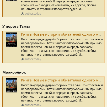
время завести новый. В первую очередь рассказы
сборника — о людях, отношениях, их дружбе, любви,
ненависти и странных поворотах судеб. И...
author.today
У порога Тьмы
Книга Новые истории обитателей одного мира, У порога Тьмы, Дикарь читать онлайн
Поскольку предыдущий сборник стал слишком толстым и
неповоротливым: https://author.today/work/45382 пришло
время завести новый. В первую очередь рассказы
сборника — о людях, отношениях, их дружбе, любви,
ненависти и странных поворотах судеб. И...
author.today
Мракорёнок
Книга Новые истории обитателей одного мира, Мракорёнок, Дикарь читать онлайн
Поскольку предыдущий сборник стал слишком толстым и
неповоротливым: https://author.today/work/45382 пришло
время завести новый. В первую очередь рассказы
сборника — о людях, отношениях, их дружбе, любви,
ненависти и странных поворотах судеб. И...
author.today