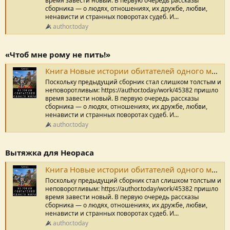
время завести новый. В первую очередь рассказы
сборника — о людях, отношениях, их дружбе, любви,
ненависти и странных поворотах судеб. И...
author.today
«Чтоб мне рому не пить!»
Книга Новые истории обитателей одного мира, «Чтоб мне рому не пить!», Дикарь читать онлайн
Поскольку предыдущий сборник стал слишком толстым и
неповоротливым: https://author.today/work/45382 пришло
время завести новый. В первую очередь рассказы
сборника — о людях, отношениях, их дружбе, любви,
ненависти и странных поворотах судеб. И...
author.today
Вытяжка для Неораса
Книга Новые истории обитателей одного мира, Вытяжка для Неораса, Дикарь читать онлайн
Поскольку предыдущий сборник стал слишком толстым и
неповоротливым: https://author.today/work/45382 пришло
время завести новый. В первую очередь рассказы
сборника — о людях, отношениях, их дружбе, любви,
ненависти и странных поворотах судеб. И...
author.today