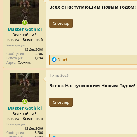
т
а
Всех с Наступающим Новым Годом!
е
ч
м
а
ы
л
Спойлер
а
Master Gothici
Величайший
готоман Вселенной
Регистрация
12 Дек 2006
Сообщения
6,206
Репутация
1,894
Р
Druid
Адрес
Хоринис
е
п
у
1 Янв 2026
т
а
Всех с Наступившим Новым Годом!
ц
и
и
Спойлер
:
Master Gothici
Величайший
готоман Вселенной
Регистрация
12 Дек 2006
Сообщения
6,206
Репутация
1,894