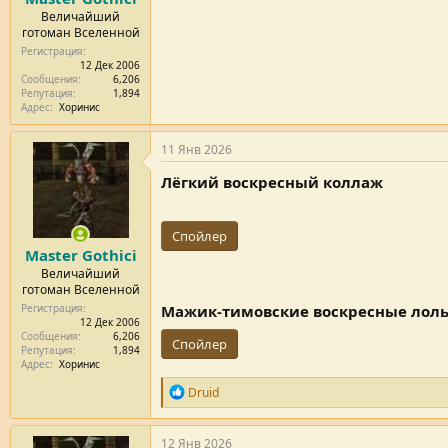
Величайший
готоман Вселенной
Регистрация
12 Дек 2006
Сообщения
6,206
Репутация
1,894
Адрес
Хоринис
11 Янв 2026
Лёгкий воскресный коллаж
Спойлер
Master Gothici
Величайший
готоман Вселенной
Мажик-тимовские воскресные лол
Регистрация
12 Дек 2006
Сообщения
6,206
Спойлер
Репутация
1,894
Адрес
Хоринис
Р
Druid
е
п
у
12 Янв 2026