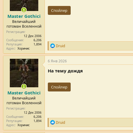
и
и
Спойлер
:
Master Gothici
Величайший
готоман Вселенной
Регистрация
12 Дек 2006
Сообщения
6,206
Репутация
1,894
Р
Druid
Адрес
Хоринис
е
п
у
6 Янв 2026
т
а
На тему дождя
ц
и
и
Спойлер
:
Master Gothici
Величайший
готоман Вселенной
Регистрация
12 Дек 2006
Сообщения
6,206
Репутация
1,894
Р
Druid
Адрес
Хоринис
е
п