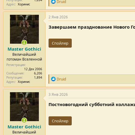
Р
Druid
Адрес
Хоринис
е
п
у
2 Янв 2026
т
а
Завершаем празднование Нового Го
ц
и
и
Спойлер
:
Master Gothici
Величайший
готоман Вселенной
Регистрация
12 Дек 2006
Сообщения
6,206
Репутация
1,894
Р
Druid
Адрес
Хоринис
е
п
у
3 Янв 2026
т
а
Постновогодний субботний коллаж
ц
и
и
Спойлер
:
Master Gothici
Величайший