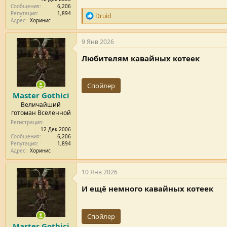
Сообщения
6,206
Репутация
1,894
Р
Druid
Адрес
Хоринис
е
п
у
9 Янв 2026
т
а
Любителям кавайных котеек
ц
и
и
Спойлер
:
Master Gothici
Величайший
готоман Вселенной
Регистрация
12 Дек 2006
Сообщения
6,206
Репутация
1,894
Адрес
Хоринис
10 Янв 2026
И ещё немного кавайных котеек
Спойлер
Master Gothici