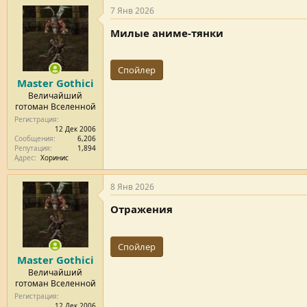
у
7 Янв 2026
т
а
Милые аниме-тянки
ц
и
и
Спойлер
:
Master Gothici
Величайший
готоман Вселенной
Регистрация
12 Дек 2006
Сообщения
6,206
Репутация
1,894
Адрес
Хоринис
8 Янв 2026
Отражения
Спойлер
Master Gothici
Величайший
готоман Вселенной
Регистрация
12 Дек 2006