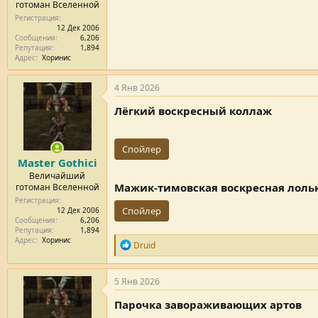
готоман Вселенной
Регистрация
12 Дек 2006
Сообщения
6,206
Репутация
1,894
Адрес
Хоринис
4 Янв 2026
Лёгкий воскресный коллаж
Спойлер
Master Gothici
Величайший
Мажик-тимовская воскресная лоль
готоман Вселенной
Регистрация
Спойлер
12 Дек 2006
Сообщения
6,206
Репутация
1,894
Адрес
Хоринис
Р
Druid
е
п
у
5 Янв 2026
т
а
Парочка завораживающих артов
ц