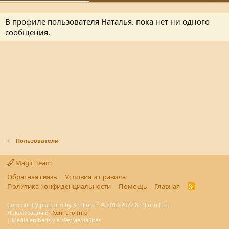
В профиле пользователя Наталья. пока нет ни одного
сообщения.
Пользователи
Magic Team
Обратная связь
Условия и правила
Политика конфиденциальности
Помощь
Главная
R
S
S
®
Community platform by XenForo
© 2010-2022 XenForo Ltd.
Локализация от
XenForo.Info
|
Media embeds via s9e/MediaSites