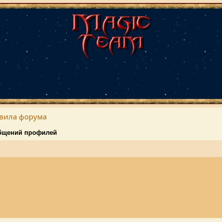
вила форума
бщений профилей