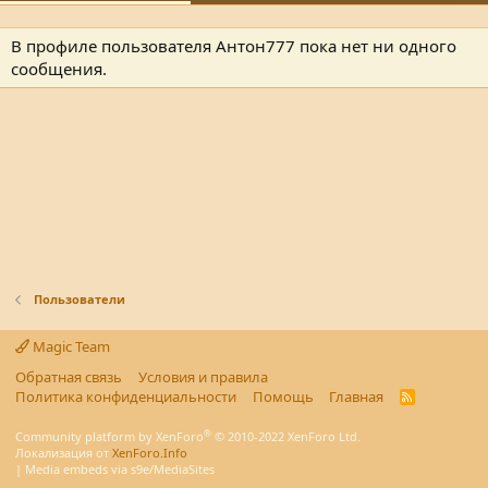
В профиле пользователя Антон777 пока нет ни одного
сообщения.
Пользователи
Magic Team
Обратная связь
Условия и правила
Политика конфиденциальности
Помощь
Главная
R
S
S
®
Community platform by XenForo
© 2010-2022 XenForo Ltd.
Локализация от
XenForo.Info
|
Media embeds via s9e/MediaSites