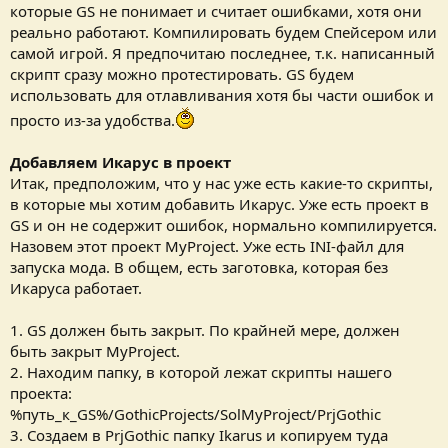
которые GS не понимает и считает ошибками, хотя они
реально работают. Компилировать будем Спейсером или
самой игрой. Я предпочитаю последнее, т.к. написанный
скрипт сразу можно протестировать. GS будем
использовать для отлавливания хотя бы части ошибок и
просто из-за удобства.
Добавляем Икарус в проект
Итак, предположим, что у нас уже есть какие-то скрипты,
в которые мы хотим добавить Икарус. Уже есть проект в
GS и он не содержит ошибок, нормально компилируется.
Назовем этот проект MyProject. Уже есть INI-файл для
запуска мода. В общем, есть заготовка, которая без
Икаруса работает.
1. GS должен быть закрыт. По крайней мере, должен
быть закрыт MyProject.
2. Находим папку, в которой лежат скрипты нашего
проекта:
%путь_к_GS%/GothicProjects/SolMyProject/PrjGothic
3. Создаем в PrjGothic папку Ikarus и копируем туда