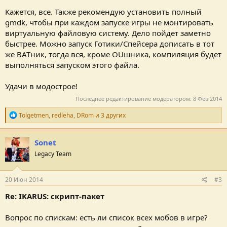
Кажется, все. Также рекомендую установить полный
gmdk, чтобы при каждом запуске игры не монтировать
виртуальную файловую систему. Дело пойдет заметно
быстрее. Можно запуск Готики/Спейсера дописать в тот
же BATник, тогда вся, кроме OUшника, компиляция будет
выполняться запуском этого файла.
Удачи в модострое!
Последнее редактирование модератором:
8 Фев 2014
Р
Tolgetmen
,
redleha
,
DRom
и 3 других
е
п
у
Sonet
т
Legacy Team
а
ц
и
и
20 Июн 2014
#3
:
Re: IKARUS: скрипт-пакет
Вопрос по спискам: есть ли список всех мобов в игре?