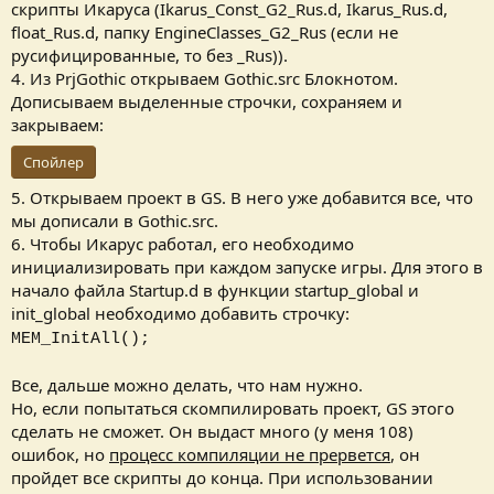
скрипты Икаруса (Ikarus_Const_G2_Rus.d, Ikarus_Rus.d,
float_Rus.d, папку EngineClasses_G2_Rus (если не
русифицированные, то без _Rus)).
4. Из PrjGothic открываем Gothic.src Блокнотом.
Дописываем выделенные строчки, сохраняем и
закрываем:
Спойлер
5. Открываем проект в GS. В него уже добавится все, что
мы дописали в Gothic.src.
6. Чтобы Икарус работал, его необходимо
инициализировать при каждом запуске игры. Для этого в
начало файла Startup.d в функции startup_global и
init_global необходимо добавить строчку:
MEM_InitAll();
Все, дальше можно делать, что нам нужно.
Но, если попытаться скомпилировать проект, GS этого
сделать не сможет. Он выдаст много (у меня 108)
ошибок, но
процесс компиляции не прервется
, он
пройдет все скрипты до конца. При использовании