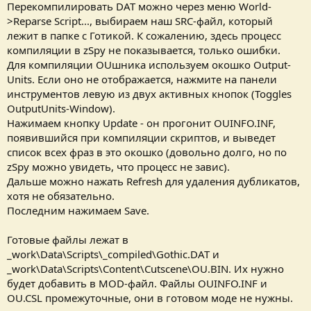
Перекомпилировать DAT можно через меню World-
>Reparse Script..., выбираем наш SRC-файл, который
лежит в папке с Готикой. К сожалению, здесь процесс
компиляции в zSpy не показывается, только ошибки.
Для компиляции OUшника используем окошко Output-
Units. Если оно не отображается, нажмите на панели
инструментов левую из двух активных кнопок (Toggles
OutputUnits-Window).
Нажимаем кнопку Update - он прогонит OUINFO.INF,
появившийся при компиляции скриптов, и выведет
список всех фраз в это окошко (довольно долго, но по
zSpy можно увидеть, что процесс не завис).
Дальше можно нажать Refresh для удаления дубликатов,
хотя не обязательно.
Последним нажимаем Save.
Готовые файлы лежат в
_work\Data\Scripts\_compiled\Gothic.DAT и
_work\Data\Scripts\Content\Cutscene\OU.BIN. Их нужно
будет добавить в MOD-файл. Файлы OUINFO.INF и
OU.CSL промежуточные, они в готовом моде не нужны.