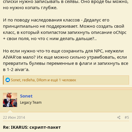
списки нужно записывать в сейвы. Оно вроде бы можно,
но нужно копать глубже.
И по поводу наследования классов - Дедалус его
принципиально не поддерживает. Можно создать свой
класс, в который копипастом запихнуть описание oCNpc
+ свои поля, но что с ним делать дальше?..
Но если нужно что-то еще сохранить для NPC, неужели
AIVAR'ов мало? Их еще можно сильно утрамбовать, если
превратить булевы переменные в флаги и запихнуть все
в 1-2 aivar'а.
Р
Sonet
,
redleha
,
DRom
и ещё 1 человек
е
п
у
Sonet
т
Legacy Team
а
ц
и
и
22 Июн 2014
#5
:
Re: IKARUS: скрипт-пакет