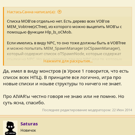
НастасьСанна написал(а):
Списка MOB'ов отдельно нет. Есть дерево всех VOB'ов
MEM_Vobtree(zCTree), из которого можно выцепить MOB'ы с
помощью функции Hlp_Is_oCMob.
Если имелись в виду NPC, то оно тоже должны быть в VOBTree
и можно попытать MEM_SpawnManager (oCSpawnManager),
который содержит список oTSpawnNode, которые содержат
ссылки на NPC. Но я не уверена, там все NPC или те, которых
Нажмите для раскрытия...
нужно заспаунить.
Да, имел в виду монстров (в Уроке 1 говорится, что есть
Списки создавать можно, для них даже есть кое-какие готовые
список всех НПЦ). В принципе все логично, игра про
скрипты на
WOP.de
. Проблемы могут быть, если списки нужно
новые списки и ноыве структуры то ничего не знает.
записывать в сейвы. Оно вроде бы можно, но нужно копать
глубже.
Про AIVAR'ы честно говоря не знаю или не помню. Но
суть ясна, спасибо.
И по поводу наследования классов - Дедалус его
принципиально не поддерживает. Можно создать свой класс, в
Последнее редактирование модератором:
22 Июн 2014
который копипастом запихнуть описание oCNpc + свои поля,
но что с ним делать дальше?..
Saturas
Но если нужно что-то еще сохранить для NPC, неужели
Новичок
AIVAR'ов мало? Их еще можно сильно утрамбовать, если