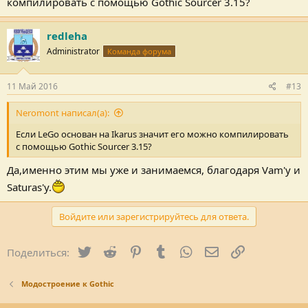
компилировать с помощью Gothic Sourcer 3.15?
redleha
Administrator
Команда форума
11 Май 2016
#13
Neromont написал(а):
Если LeGo основан на Ikarus значит его можно компилировать
с помощью Gothic Sourcer 3.15?
Да,именно этим мы уже и занимаемся, благодаря Vam'у и
Saturas'у.
Войдите или зарегистрируйтесь для ответа.
Twitter
Reddit
Pinterest
Tumblr
WhatsApp
Электронная поч
Ссылка
Поделиться:
Модостроение к Gothic