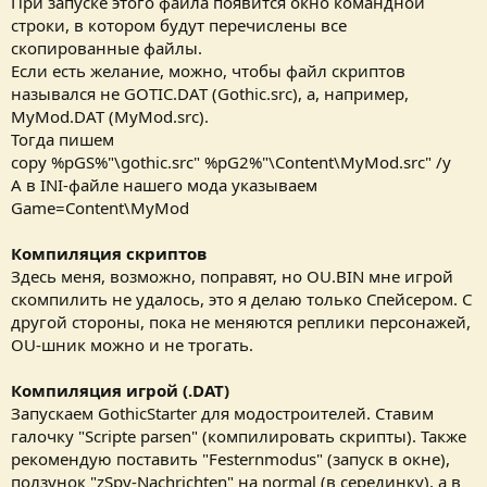
При запуске этого файла появится окно командной
строки, в котором будут перечислены все
скопированные файлы.
Если есть желание, можно, чтобы файл скриптов
назывался не GOTIC.DAT (Gothic.src), а, например,
MyMod.DAT (MyMod.src).
Тогда пишем
copy %pGS%"\gothic.src" %pG2%"\Content\MyMod.src" /y
А в INI-файле нашего мода указываем
Game=Content\MyMod
Компиляция скриптов
Здесь меня, возможно, поправят, но OU.BIN мне игрой
скомпилить не удалось, это я делаю только Спейсером. С
другой стороны, пока не меняются реплики персонажей,
OU-шник можно и не трогать.
Компиляция игрой (.DAT)
Запускаем GothicStarter для модостроителей. Ставим
галочку "Scripte parsen" (компилировать скрипты). Также
рекомендую поставить "Festernmodus" (запуск в окне),
ползунок "zSpy-Nachrichten" на normal (в серединку), а в