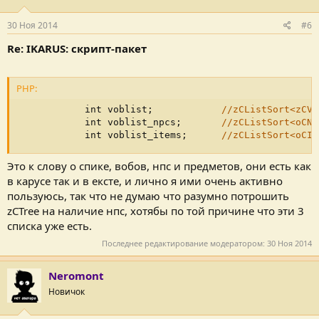
превратить булевы переменные в флаги и запихнуть все в 1-2
aivar'а.
30 Ноя 2014
#6
Re: IKARUS: скрипт-пакет
PHP:
            int voblist
;
//zCListSort<zCVo
            int voblist_npcs
;
//zCListSort<oCNp
            int voblist_items
;
//zCListSort<oCIt
Это к слову о спике, вобов, нпс и предметов, они есть как
в карусе так и в ексте, и лично я ими очень активно
пользуюсь, так что не думаю что разумно потрошить
zCTree на наличие нпс, хотябы по той причине что эти 3
списка уже есть.
Последнее редактирование модератором:
30 Ноя 2014
Neromont
Новичок