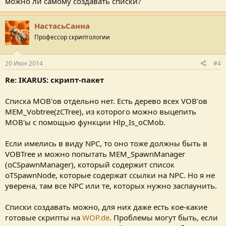
можно ли самому создавать списки?
НастасьСанна
Профессор скриптологии
20 Июн 2014
#4
Re: IKARUS: скрипт-пакет
Списка MOB'ов отдельно нет. Есть дерево всех VOB'ов
MEM_Vobtree(zCTree), из которого можно выцепить
MOB'ы с помощью функции Hlp_Is_oCMob.
Если имелись в виду NPC, то оно тоже должны быть в
VOBTree и можно попытать MEM_SpawnManager
(oCSpawnManager), который содержит список
oTSpawnNode, которые содержат ссылки на NPC. Но я не
уверена, там все NPC или те, которых нужно заспаунить.
Списки создавать можно, для них даже есть кое-какие
готовые скрипты на
WOP.de
. Проблемы могут быть, если