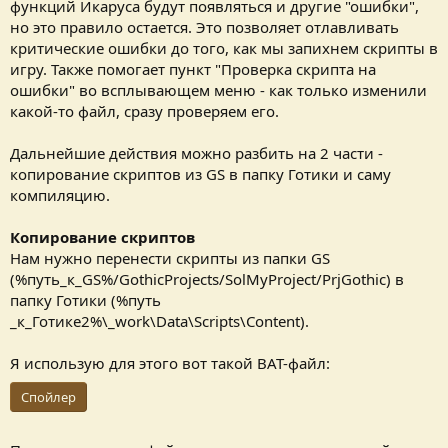
функций Икаруса будут появляться и другие "ошибки",
но это правило остается. Это позволяет отлавливать
критические ошибки до того, как мы запихнем скрипты в
игру. Также помогает пункт "Проверка скрипта на
ошибки" во всплывающем меню - как только изменили
какой-то файл, сразу проверяем его.
Дальнейшие действия можно разбить на 2 части -
копирование скриптов из GS в папку Готики и саму
компиляцию.
Копирование скриптов
Нам нужно перенести скрипты из папки GS
(%путь_к_GS%/GothicProjects/SolMyProject/PrjGothic) в
папку Готики (%путь
_к_Готике2%\_work\Data\Scripts\Content).
Я использую для этого вот такой BAT-файл:
Спойлер