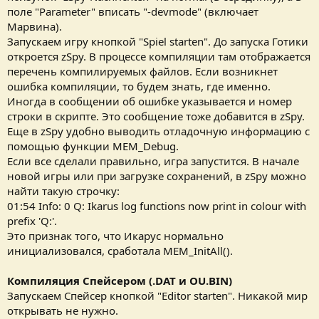
поле "Parameter" вписать "-devmode" (включает
Марвина).
Запускаем игру кнопкой "Spiel starten". До запуска Готики
откроется zSpy. В процессе компиляции там отображается
перечень компилируемых файлов. Если возникнет
ошибка компиляции, то будем знать, где именно.
Иногда в сообщении об ошибке указывается и номер
строки в скрипте. Это сообщение тоже добавится в zSpy.
Еще в zSpy удобно выводить отладочную информацию с
помощью функции MEM_Debug.
Если все сделали правильно, игра запустится. В начале
новой игры или при загрузке сохранений, в zSpy можно
найти такую строчку:
01:54 Info: 0 Q: Ikarus log functions now print in colour with
prefix 'Q:'.
Это признак того, что Икарус нормально
инициализовался, сработала MEM_InitAll().
Компиляция Спейсером (.DAT и OU.BIN)
Запускаем Спейсер кнопкой "Editor starten". Никакой мир
открывать не нужно.