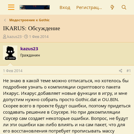
Вход
Регистрация
Модостроение к Gothic
IKARUS: Обсуждение
А
Д
kazus23
1 Фев 2014
в
а
т
т
kazus23
о
а
Гражданин
р
н
т
а
е
ч
1 Фев 2014
#1
м
а
ы
л
Не знаю в какой теме можно отписаться, но хотелось бы
а
подробнее узнать о компиляции скриптового пакета
Икарус. Икарус добавляет новые функции в игру, и мне
допустим нужно собрать просто Gothic.dat и OU.BIN.
Скорее всего в проекте будут ошибки, поэтому придеться
создавать решение в Соусере. Но при декомпиляции
Соусер сам создает некоторые ошибки. Вопрос, не будут
ли эти ошибки как-либо влиять и на сам пакет, что для
его восстановления потребует прописывать массу