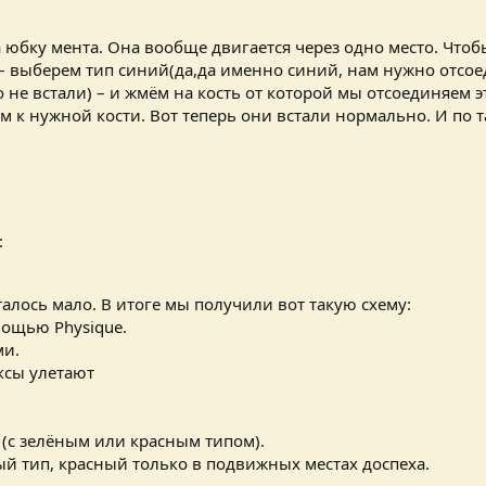
юбку мента. Она вообще двигается через одно место. Чтобы
k – выберем тип синий(да,да именно синий, нам нужно отсо
не встали) – и жмём на кость от которой мы отсоединяем э
 к нужной кости. Вот теперь они встали нормально. И по т
:
талось мало. В итоге мы получили вот такую схему:
мощью Physique.
ми.
ксы улетают
 (с зелёным или красным типом).
ый тип, красный только в подвижных местах доспеха.