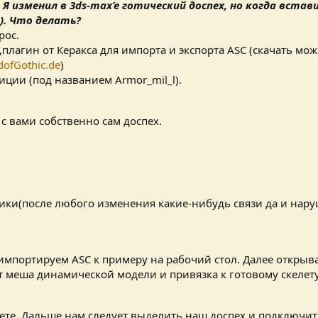
:
Я изменил в 3ds-max’e готический доспех, но когда встав
). Что делать?
рос.
плагин от Керакса для импорта и экспорта ASC (скачать мо
ofGothic.de
)
иции (под названием Armor_mil_l).
 с вами собственно сам доспех.
ики(после любого изменения какие-нибудь связи да и нару
 импортируем ASC к примеру на рабочий стол. Далее открыва
рт меша динамической модели и привязка к готовому скелету
елете. Дальше нам следует выделить наш доспех и подключит