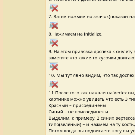
7. Затем нажмём на значок(показан на
8.Нажимаем на Initialize.
9. На этом привязка доспеха к скелет
заметите что какие-то кусочки двигаю
10. Мы тут явно видим, что так доспех
11.После того как нажали на Vertex в
картинке можно увидеть что есть 3 ти
Красный – присоединены
Синий – не присоединены
Выделим, к примеру, 2 синих вертекса
типо(зелёный) – и нажмём на ту кость, 
Потом когда вы подвигаете ногу вы ув