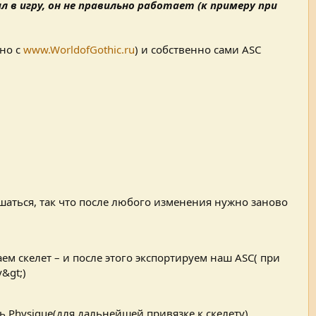
ил в игру, он не правильно работает (к примеру при
жно с
www.WorldofGothic.ru
) и собственно сами ASC
шаться, так что после любого изменения нужно заново
ем скелет – и после этого экспортируем наш ASC( при
&gt;)
ь Physique(для дальнейшей привязке к скелету).