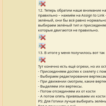
12. Теперь обратим наше внимание на 
правильно – нажмём на Assign to Lin
зелёный, они бы всё равно нормально 
выбираем зелёный тип и присоеденяем
которые двигаются не правильно.
13. В итоге у меня получилось вот так 
Тут конечно есть ещё огрехи, но их ос
- Присоединяем доспех к скелету с по
- Выбираем редактирование вертекса
- При движении смотрим, какие верте
- Выделяем эти вертексы.
- Потом отсоединяем их от кости
- А потом опять привязываем их кости
PS: Для Готики лучше выбирать зелён
Вот в принципе и всё.