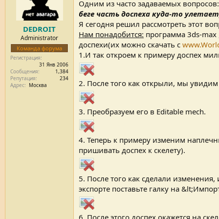
т
а
Одним из часто задаваемых вопросов
е
ч
беге часть доспеха куда-то улетает
м
а
Я сегодня решил рассмотреть этот воп
DEDROIT
ы
л
Нам понадобится:
программа 3ds-max ,
а
Administrator
доспехи(их можно скачать с
www.World
Команда форума
1.И так откроем к примеру доспех мил
Регистрация
31 Янв 2006
Сообщения
1,384
Репутация
234
2. После того как открыли, мы увидим
Адрес
Москва
3. Преобразуем его в Editable mech.
4. Теперь к примеру изменим наплечн
пришивать доспех к скелету).
5. После того как сделали изменения,
экспорте поставьте галку на &lt;Импо
6. После этого доспех окажется на ск