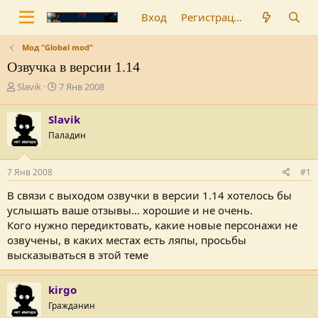
Вход
Регистрация
Мод "Global mod"
Озвучка в версии 1.14
А
Д
Slavik
7 Янв 2008
в
а
т
т
Slavik
о
а
Паладин
р
н
т
а
е
ч
7 Янв 2008
#1
м
а
ы
л
В связи с выходом озвучки в версии 1.14 хотелось бы
а
услышать ваше отзывы... хорошие и не очень.
Кого нужно передиктовать, какие новые персонажи не
озвучены, в каких местах есть ляпы, просьбы
высказываться в этой теме
kirgo
Гражданин