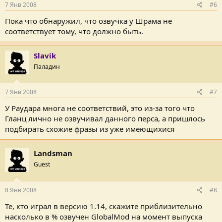
7 Янв 2008
#6
Пока что обнаружил, что озвучка у Шрама не
соответствует тому, что должно быть.
Slavik
Паладин
7 Янв 2008
#7
У Раудара многа не соответствий, это из-за того что
Гланц лично не озвучивал данного перса, а пришлось
подбирать схожие фразы из уже имеющихися
Landsman
Guest
8 Янв 2008
#8
Те, кто играл в версию 1.14, скажите приблизительно
насколько в % озвучен GlobalMod на момент выпуска