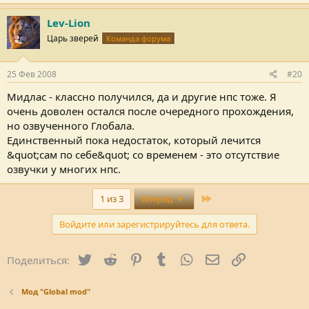
Lev-Lion
Царь зверей
Команда форума
25 Фев 2008
#20
Мидлас - классно получился, да и другие нпс тоже. Я
очень доволен остался после очередного прохождения,
но озвученного Глобала.
Единственный пока недостаток, который лечится
&quot;сам по себе&quot; со временем - это отсутствие
озвучки у многих нпс.
Last
1 из 3
Вперёд
Войдите или зарегистрируйтесь для ответа.
Twitter
Reddit
Pinterest
Tumblr
WhatsApp
Электронная поч
Ссылка
Поделиться:
Мод "Global mod"