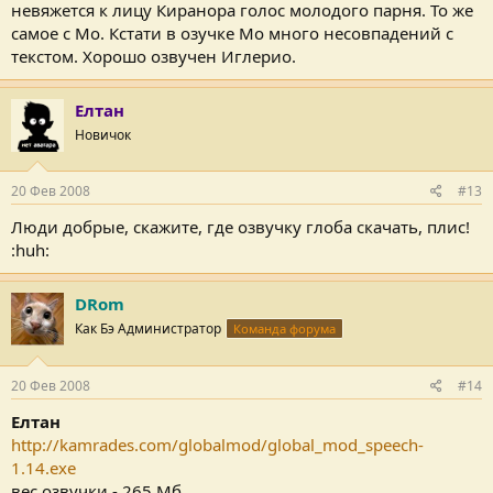
невяжется к лицу Киранора голос молодого парня. То же
самое с Мо. Кстати в озучке Мо много несовпадений с
текстом. Хорошо озвучен Иглерио.
Елтан
Новичок
20 Фев 2008
#13
Люди добрые, скажите, где озвучку глоба скачать, плис!
:huh:
DRom
Как Бэ Администратор
Команда форума
20 Фев 2008
#14
Елтан
http://kamrades.com/globalmod/global_mod_speech-
1.14.exe
вес озвучки - 265 Мб