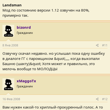
Landsman
Мод по состоянию версии 1.12 озвучен на 80%,
примерно так.
bizonrd
Гражданин
8 Янв 2008
#11
Озвучку скачал недавно. но услышал пока одну ошибку
в диалоге ГГ с паромщиком &quot;,,,, когда выкопали
Башню (шахту)&quot; Хотя может и правильно, это
мелочь вообще то МОЛОДЦЫ
xMaggoTx
Гражданин
16 Фев 2008
#12
Вам нужен какой-то хриплый-прокуренный голос. А то