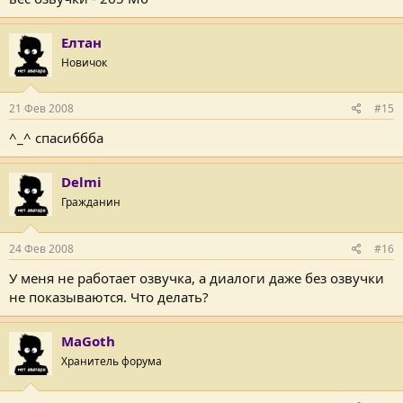
Елтан
Новичок
21 Фев 2008
#15
^_^ спасиббба
Delmi
Гражданин
24 Фев 2008
#16
У меня не работает озвучка, а диалоги даже без озвучки
не показываются. Что делать?
MaGoth
Хранитель форума