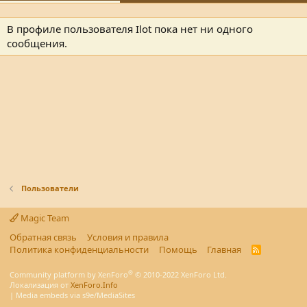
В профиле пользователя Ilot пока нет ни одного
сообщения.
Пользователи
Magic Team
Обратная связь
Условия и правила
Политика конфиденциальности
Помощь
Главная
R
S
S
®
Community platform by XenForo
© 2010-2022 XenForo Ltd.
Локализация от
XenForo.Info
|
Media embeds via s9e/MediaSites