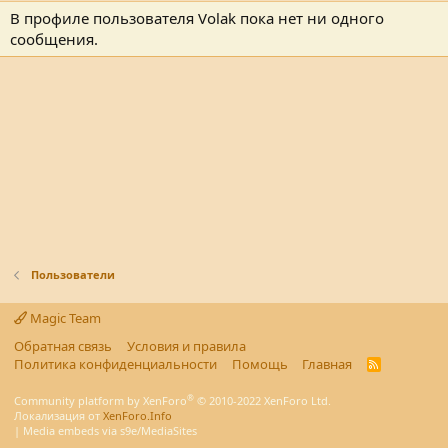
В профиле пользователя Volak пока нет ни одного
сообщения.
Пользователи
Magic Team
Обратная связь
Условия и правила
Политика конфиденциальности
Помощь
Главная
R
S
S
®
Community platform by XenForo
© 2010-2022 XenForo Ltd.
Локализация от
XenForo.Info
|
Media embeds via s9e/MediaSites