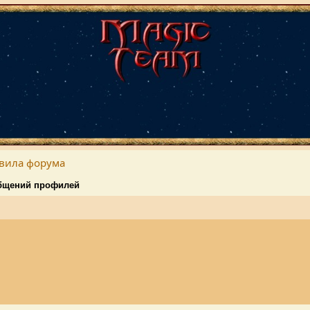
вила форума
бщений профилей