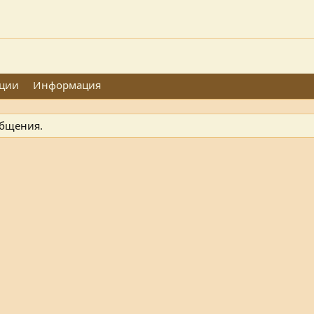
ции
Информация
общения.