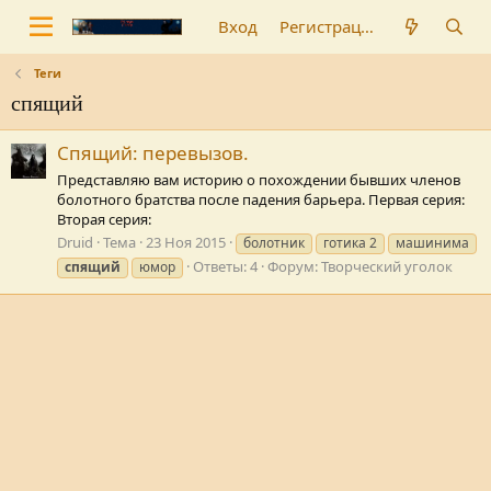
Вход
Регистрация
Теги
спящий
Спящий: перевызов.
Представляю вам историю о похождении бывших членов
болотного братства после падения барьера. Первая серия:
Вторая серия:
Druid
Тема
23 Ноя 2015
болотник
готика 2
машинима
Ответы: 4
Форум:
Творческий уголок
спящий
юмор