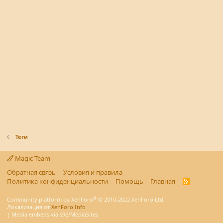
Теги
Magic Team
Обратная связь
Условия и правила
Политика конфиденциальности
Помощь
Главная
R
S
S
®
Community platform by XenForo
© 2010-2022 XenForo Ltd.
Локализация от
XenForo.Info
|
Media embeds via s9e/MediaSites