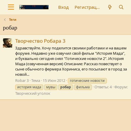
Вход
Регистрация
Теги
робар
Творчество Робара 3
Здравствуйте. Хочу поделится своими работами и на вашем
форуме. Недавно уже озвучил свой фильм "История Мада",
и буквально сегодня снял "Готические новости 2". История
Мада (озвученная версия) Описание: Рассказ повествует о
сыне обычного фермера Хориниса, его посылают в город за
новой...
Robar 3
Тема
15 Июн 2012
готические новости
Ответы: 4
Форум:
история мада
мувы
робар
фильма
Творческий уголок