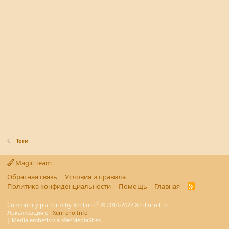
Теги
Magic Team
Обратная связь
Условия и правила
Политика конфиденциальности
Помощь
Главная
R
S
S
®
Community platform by XenForo
© 2010-2022 XenForo Ltd.
Локализация от
XenForo.Info
|
Media embeds via s9e/MediaSites