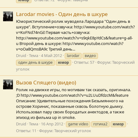
Larodar movies - Один день в шкуре
Юмористический ролик муводела Лародара "Один день в
шкуре". Вступление+озвучка: http://www.youtube.com/watch?
v=KoFNd74nGiI Первая часть+озвучка:
http://www.youtube.com/watch?v=s9qkE8pYdCs&feature=g-all-
u Второй день в шкуре: http://www.youtube.com/watch?
v=oOa8QmsBA9c Третий день...
Druid
Тема
4 Май 2012
larodar
видео
Ответы: 57
Форум:
Творческий
один день в шкуре
юмор
уголок
Вызов Спящего (видео)
Ролик на движке игры, по мотивам так сказать, оригинала.
;D http://www.youtube.com/watch?v=u2LUuDfdzcM&feature
Описание: Удивительные похождения Безымянного на
острове Хоринис, показанные сквозь болотную дымку.
Использовал пару своих бородатых анектодов, а также
эпизод из фильма up in smoke.
Druid
Тема
16 Апр 2012
game video
готика2
юмор
Ответы: 11
Форум:
Творческий уголок