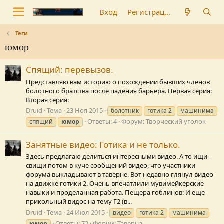
Вход
Регистрация
Теги
юмор
Спящий: перевызов.
Представляю вам историю о похождении бывших членов
болотного братства после падения барьера. Первая серия:
Вторая серия:
Druid
Тема
23 Ноя 2015
болотник
готика 2
машинима
Ответы: 4
Форум:
Творческий уголок
спящий
юмор
Занятные видео: Готика и не только.
Здесь предлагаю делиться интересными видео. А то ищи-
свищи потом в куче сообщений видео, что участники
форума выкладывают в таверне. Вот недавно глянул видео
на движке готики 2. Очень впечатлили мувимейкерские
навыки и проделанная работа. Пещера гоблинов: И еще
прикольный видос на тему Г2 (в...
Druid
Тема
24 Июл 2015
видео
готика 2
машинима
Ответы: 72
Форум:
Таверна
юмор