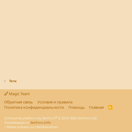
Теги
Magic Team
Обратная связь
Условия и правила
Политика конфиденциальности
Помощь
Главная
R
S
S
®
Community platform by XenForo
© 2010-2022 XenForo Ltd.
Локализация от
XenForo.Info
|
Media embeds via s9e/MediaSites