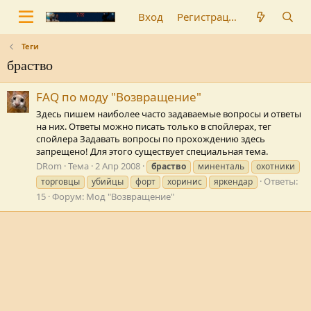
Вход
Регистрация
Теги
браство
FAQ по моду "Возвращение"
Здесь пишем наиболее часто задаваемые вопросы и ответы
на них. Ответы можно писать только в спойлерах, тег
спойлера Задавать вопросы по прохождению здесь
запрещено! Для этого существует специальная тема.
DRom
Тема
2 Апр 2008
браство
миненталь
охотники
Ответы:
торговцы
убийцы
форт
хоринис
яркендар
15
Форум:
Мод "Возвращение"